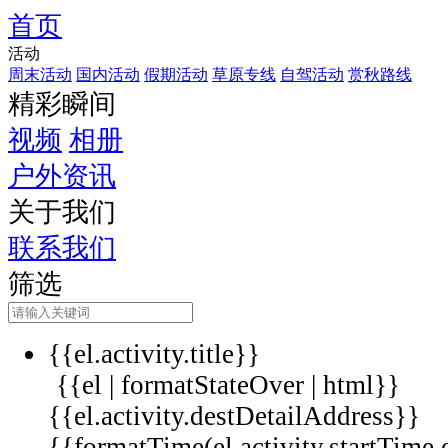
首页
活动
周末活动
国内活动
假期活动
草原专线
自驾活动
赏秋路线
精彩瞬间
视频
相册
户外资讯
关于我们
联系我们
筛选
{{el.activity.title}}
{{el | formatStateOver | html}}
{{el.activity.destDetailAddress}}
{{formatTime(el.activity.startTime,