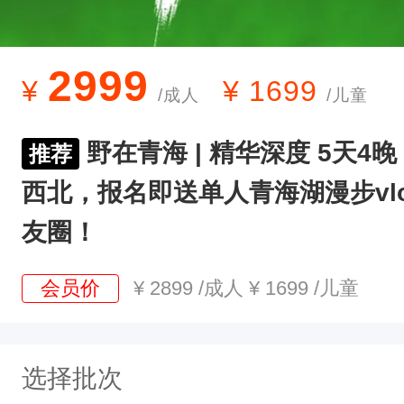
2999
¥
¥
1699
/成人
/儿童
野在青海 | 精华深度 5天4晚
推荐
西北，报名即送单人青海湖漫步vl
友圈！
会员价
¥
2899
/成人
¥
1699
/儿童
选择批次