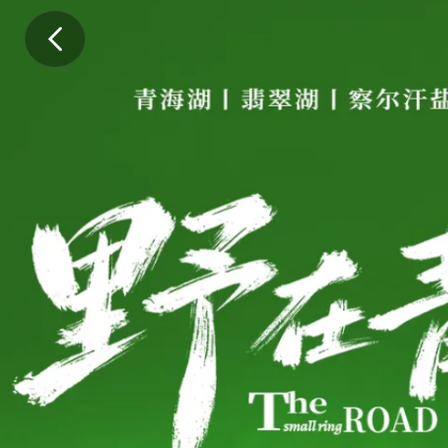
.
.
.