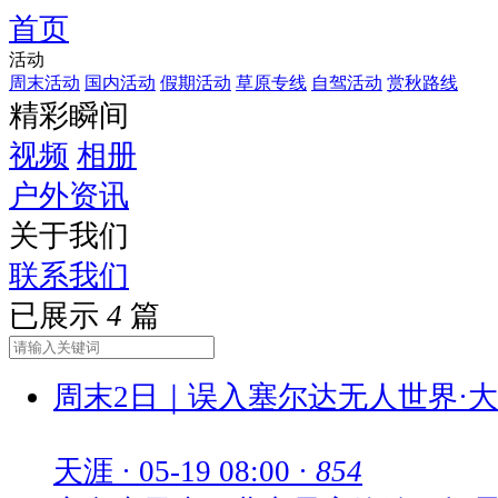
首页
活动
周末活动
国内活动
假期活动
草原专线
自驾活动
赏秋路线
精彩瞬间
视频
相册
户外资讯
关于我们
联系我们
已展示
4
篇
周末2日｜误入塞尔达无人世界·
天涯
·
05-19 08:00
·
854