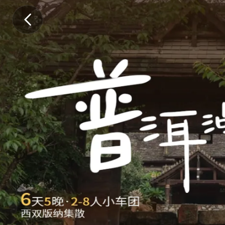
.
.
.