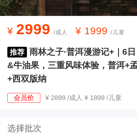
2999
¥
¥
1999
/成人
/儿童
雨林之子·普洱漫游记+｜6日
推荐
&牛油果，三重风味体验，普洱+孟
+西双版纳
会员价
¥
2899
/成人
¥
1899
/儿童
选择批次