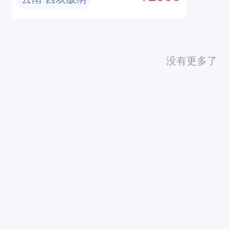
园｜咖啡庄园|基诺山
没有更多了