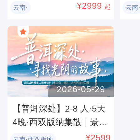
牛油果，三重风味体验，
版
¥
2999
起
云南·
云南
普洱+孟连+老达保+景迈
林
山+西双版纳
谷
园
2026-05-29
【普洱深处】2-8 人·5天
4晚·西双版纳集散｜景迈
山｜普洱｜太阳河森林公
¥
2599
云南·西双版纳