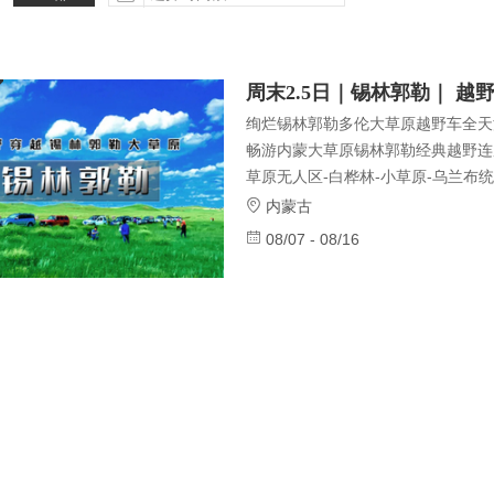
更多
更多
绚烂锡林郭勒多伦大草原越野车全天
畅游内蒙大草原锡林郭勒经典越野连
草原无人区-白桦林-小草原-乌兰布
沙地的独特风景独家专属越野车队，
内蒙古
原迎宾礼、下马酒“草原之夜”歌舞
08/07 - 08/16
任何店2025全新线路升级（含穿
不一样的路线，不一样的精彩横跨草
野的路上你会遇见一些人，见证一些
开了，心宽了，人生的方向就清晰