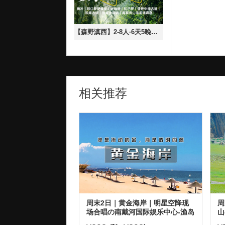
【森野滇西】2-8人·6天5晚腾冲｜怒江登埂澡堂｜老姆登｜知子罗｜亚坪中缅古道｜和顺古镇｜热海大滚锅｜高黎贡山毛毛球森林
相关推荐
周末2日｜黄金海岸｜明星空降现
周
场合唱の南戴河国际娱乐中心-渔岛
山
海洋度假天堂-渔田小镇星梦合唱夜
の