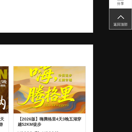
分享
返回顶部
6天
【2026版】嗨腾格里4天3晚五湖穿
游
越52KM徒步