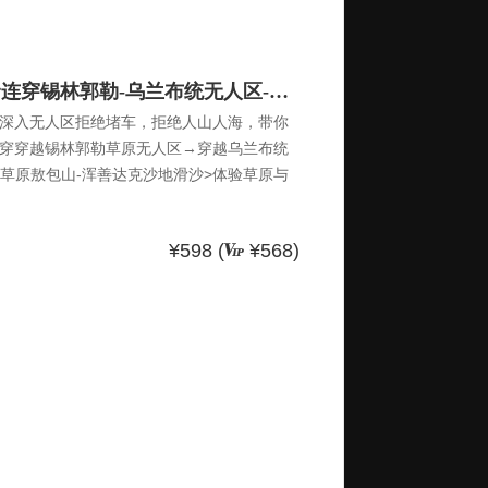
周末2.5日｜锡林郭勒｜ 越野连穿锡林郭勒-乌兰布统无人区-浑善达克沙漠-多伦湖-千人盛大篝火晚会
深入无人区拒绝堵车，拒绝人山人海，带你
穿穿越锡林郭勒草原无人区→穿越乌兰布统
统草原敖包山-浑善达克沙地滑沙>体验草原与
300余辆越野车整装待发民族风情纯正蒙古草
晚会与蒙古族姑娘汉子载歌载舞户外纯玩，不进
¥598 (
¥568)
越乌兰布统无人区）锡林郭勒多伦大草原深度游
原，河流，沙地，草原深处独有的风景在越
事你会发现所谓的迷茫其实都是过眼云烟想