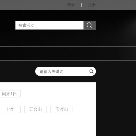
登录
|
注册
周末1日
十渡
五台山
玉渡山