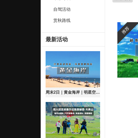
自驾活动
赏秋路线
推荐
最新活动
周末2日｜黄金海岸｜明星空降现场合唱の南戴河国际娱乐中心-渔岛海洋度假天堂-渔田小镇星梦合唱夜