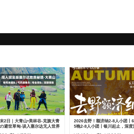
末2日｜大青山•美林谷-克旗大青
2026去野！额济纳2-8人小团丨
の避世草甸-误入塞尔达无人世界
5晚2-8人小团丨银川起止，深度
小众徒步圣地
玩额济纳胡杨林