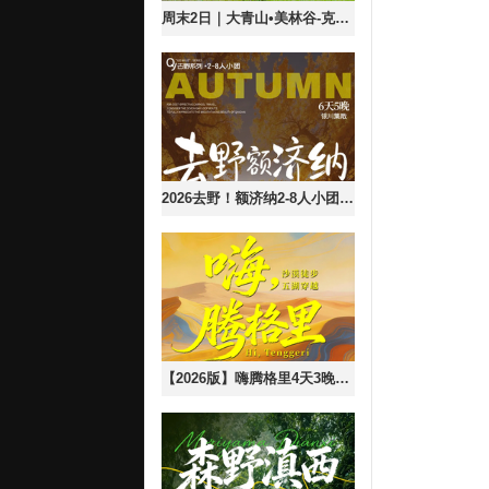
周末2日｜大青山•美林谷-克旗大青山の避世草甸-误入塞尔达无人世界の小众徒步圣地
2026去野！额济纳2-8人小团丨6天5晚2-8人小团丨银川起止，深度游玩额济纳胡杨林
【2026版】嗨腾格里4天3晚五湖穿越52KM徒步