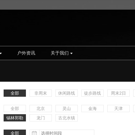
户外资讯
关于我们
全部
非周末
休闲路线
徒步路线
周末2日
全部
北京
灵山
金海
天津
锡林郭勒
龙门
古北水镇
更多
全部