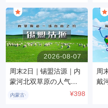
洋度假天堂-渔田小镇星
の
梦合唱夜
2026-08-07
周末2日｜锡盟沽源｜内
周末
蒙河北双草原の人气打
戴
卡太仆寺旗牛奶湖-草原
碧螺
¥
398
内蒙古·
狼-草原九曲十八湾-篝火
秦