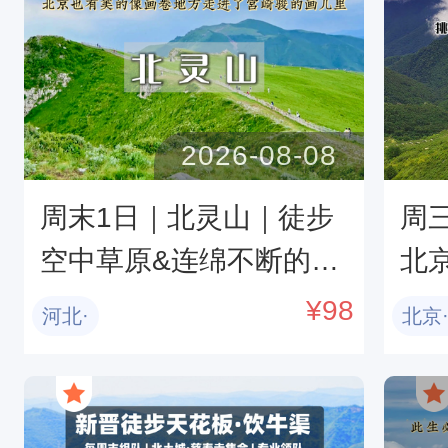
2026-08-08
周末1日｜北灵山｜徒步
周
空中草原&连绵不断的群
北
山峻峻，一望无际的高山
西
¥
98
河北·
北京
草甸-塔儿寺10km环穿<
天
初级>