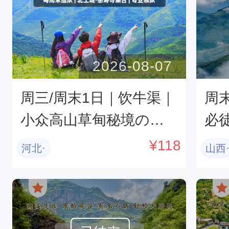
2026-08-07
周三/周末1日｜饮牛渠｜
周
小众高山草甸秘境の饮
必
牛渠-漫山野花+溪流牛羊
屋
¥
118
河北·
山西
+空中草原徒步穿越10公
限
里<初级>
穿