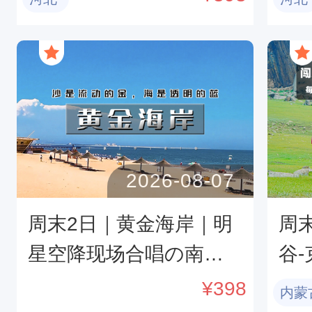
羊、卡拉OK
舞
2026-08-07
周末2日｜黄金海岸｜明
周
星空降现场合唱の南戴
谷
河国际娱乐中心-渔岛海
甸
¥
398
内蒙