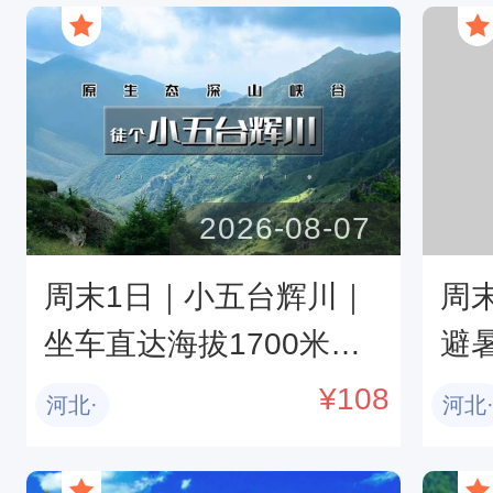
蹦迪-蒙古服
2026-08-07
周末1日｜小五台辉川｜
周
坐车直达海拔1700米节
避暑
省20公里の赵长城-辉川
星
¥
108
河北·
河北
九瀑十八潭徒步
至