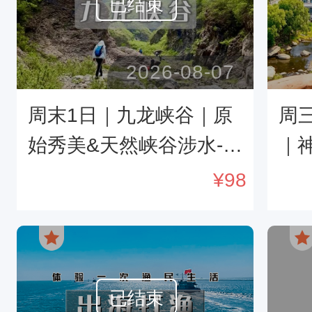
已结束
2026-08-07
周末1日｜九龙峡谷｜原
周
始秀美&天然峡谷涉水-最
｜
具诱惑力的原始户外线
溯
¥
98
路-感受谷中宁静及那份
聆雁
刺激
尽
已结束