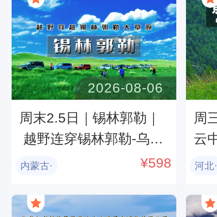
2026-08-06
周末2.5日｜锡林郭勒｜
周
 越野连穿锡林郭勒-乌兰
云
布统无人区-浑善达克沙
0
¥
598
内蒙古·
河北
漠-多伦湖-千人盛大篝火
0
晚会