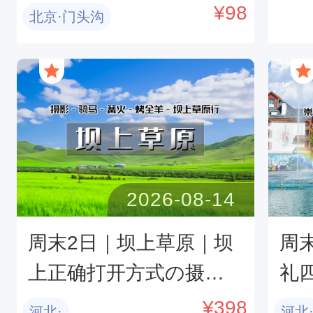
东灵山夜爬专线：从星空
篝
¥
98
北京·门头沟
到云海的 5 小时蜕变
草
2026-08-14
周末2日｜坝上草原｜坝
周
上正确打开方式の摄
礼
影、骑马、篝火、烤全
山-
¥
398
河北·
河北