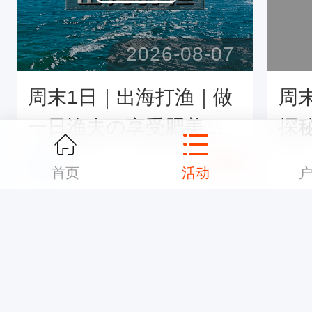
2026-08-07
周末1日｜出海打渔｜做
周
一日渔夫の享受肥美海
探
鲜大餐-体验包一条船的
の
¥
288
天津·
首页
活动
游玩之旅
穿
没有更多了