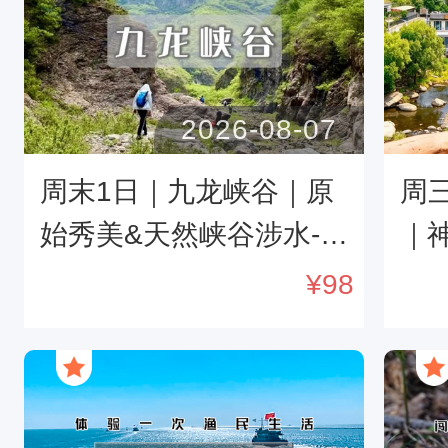
2026-08-07
周末1日｜九龙峡谷｜原
周
始秀美&天然峡谷涉水-最
｜
具诱惑力的原始户外线
溯
¥
98
路-感受谷中宁静及那份
聆雁
刺激
尽