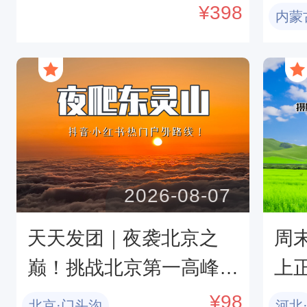
河国际娱乐中心-渔岛海
甸
¥
398
内蒙
洋度假天堂-渔田小镇星
の
梦合唱夜
2026-08-07
天天发团｜夜袭北京之
周
巅！挑战北京第一高峰！
上
东灵山夜爬专线：从星空
影
¥
98
北京·门头沟
河北