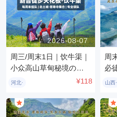
2026-08-07
周三/周末1日｜饮牛渠｜
周
小众高山草甸秘境の饮
必
牛渠-漫山野花+溪流牛羊
屋
¥
118
河北·
山西
+空中草原徒步穿越10公
限
里<初级>
穿