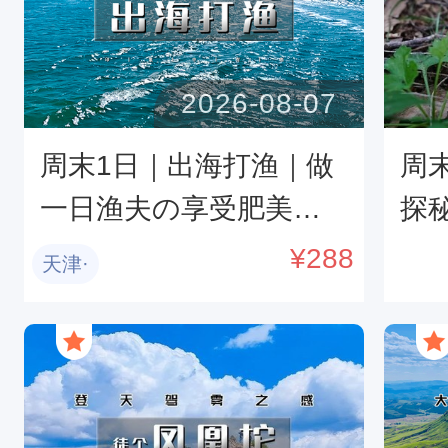
2026-08-07
周末1日｜出海打渔｜做
周
一日渔夫の享受肥美海
探
鲜大餐-体验包一条船的
の
¥
288
天津·
游玩之旅
穿