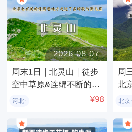
2026-08-07
周末1日｜北灵山｜徒步
周
空中草原&连绵不断的群
北
山峻峻，一望无际的高山
西
¥
98
河北·
北京
草甸-塔儿寺10km环穿<
天
初级>