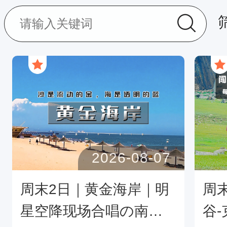
2026-08-07
周末2日｜黄金海岸｜明
周
星空降现场合唱の南戴
谷