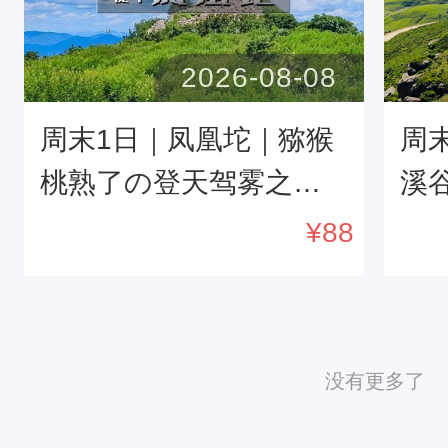
2026-08-08
周末1日｜凤凰坨｜猕猴
周
桃熟了の登天驾雾之感-
溪谷
杏树台-凤凰坨11公里穿
青
¥
88
越<初级> 
没有更多了