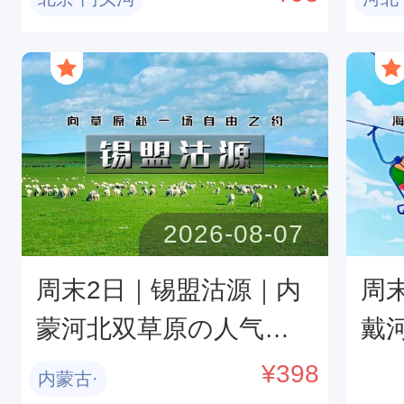
到云海的 5 小时蜕变
羊
2026-08-07
周末2日｜锡盟沽源｜内
周末
蒙河北双草原の人气打
戴
卡太仆寺旗牛奶湖-草原
碧螺
¥
398
内蒙古·