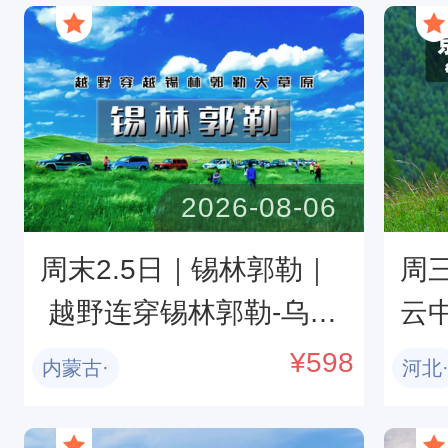
2026-08-06
周末2.5日｜锡林郭勒｜
周
 越野连穿锡林郭勒-乌兰
云
布统无人区-浑善达克沙
0
¥
598
内蒙古·
河北
漠-多伦湖-千人盛大篝火
0
晚会