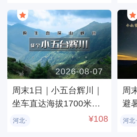
狼-草原九曲十八湾-篝火
秦
蹦迪-蒙古服
2026-08-07
周末1日｜小五台辉川｜
周
坐车直达海拔1700米节
避暑
省20公里の赵长城-辉川
星
¥
108
河北·
河北
九瀑十八潭徒步
至