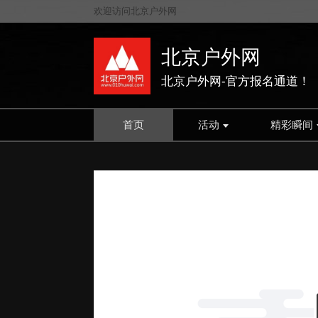
欢迎访问北京户外网
北京户外网
北京户外网-官方报名通道！
首页
活动
精彩瞬间